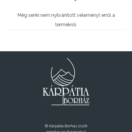
Még senki nem nyilvánított véleményt erről a
termékről.
© Kárpátia Borház 2026
minden jog fenntartva!