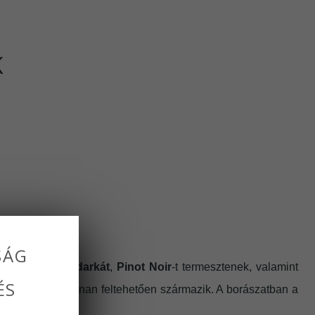
K
SÁG
Furmint
ot,
Kadarkát
,
Pinot Noir
-t termesztenek, valamint
ÉS
arcal-hegyre, ahonnan feltehetően származik. A borászatban a