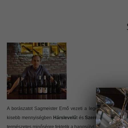
A borászatot Sagmeister Ernő vezeti a legendás szerémi b
kisebb mennyiségben
Hárslevelű
t és
Szerémi Zöld
et. A s
természetes minőségre fektetik a hangsúlyt, spontán erjes