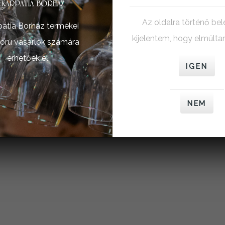
tése
Az oldalra történő be
pátia Borház termékei
kijelentem, hogy elmúlta
orú vásárlók számára
érhetőek el.
IGEN
NEM