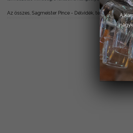
Az összes, Sagmeister Pince - Délvidék, termék megtekin
A Kár
nagyk