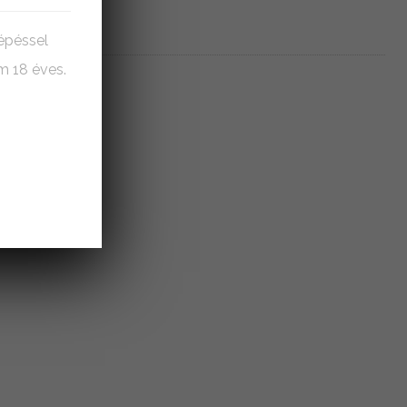
lépéssel
m 18 éves.