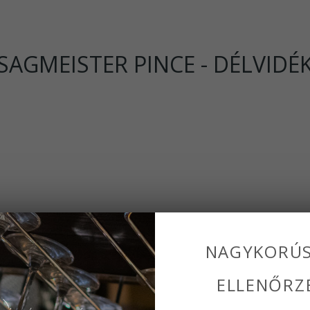
SAGMEISTER PINCE - DÉLVIDÉ
NAGYKORÚ
orvidéken, Ürög és Nyárád történelmi dűlőiben. 5,5 hektáron
ELLENŐRZ
zigeti-t (a furmint magyar neve) ez a borászat vitte vissza a T
ztenek, adalékanyagokat nem használnak.