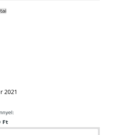
tai
or 2021
nnyel:
 Ft