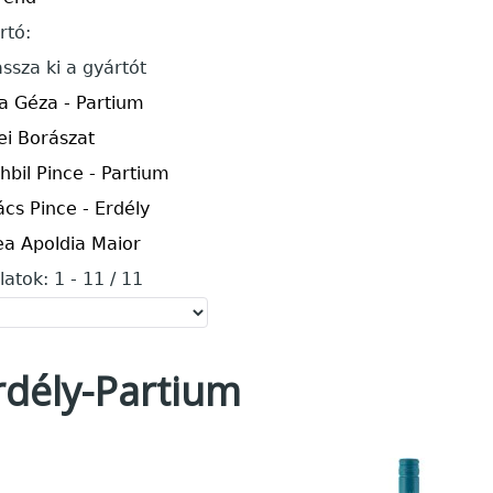
rtó:
assza ki a gyártót
la Géza - Partium
vei Borászat
hbil Pince - Partium
ács Pince - Erdély
ea Apoldia Maior
latok: 1 - 11 / 11
rdély-Partium