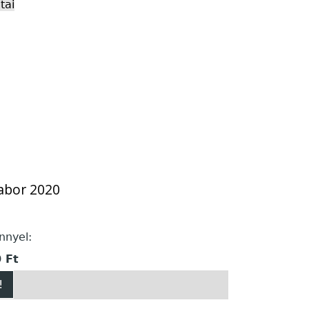
tai
labor 2020
nnyel:
 Ft
!