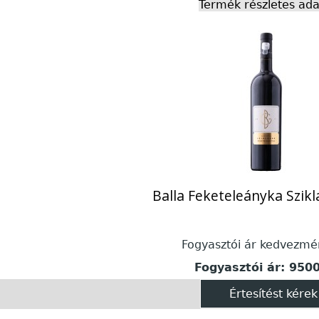
Termék részletes ada
Balla Feketeleányka Szik
Fogyasztói ár kedvezmé
Fogyasztói ár:
9500
Értesítést kérek