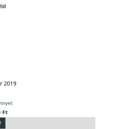
tai
or 2019
nnyel:
 Ft
!