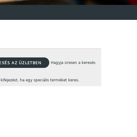
Hagyja üresen a keresés
kifejezést, ha egy speciális terméket keres.