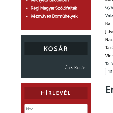
Kéknyelű Birodalom
Gyá
Régi Magyar Szőlőfajták
Vál
Kézműves Borműhelyek
Bal
Jid
Nac
KOSÁR
Tak
Vin
Talá
Üres Kosár
E
HÍRLEVÉL