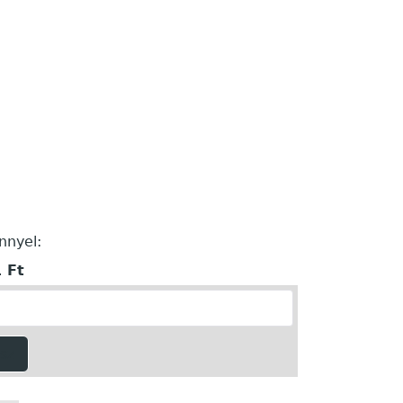
3
nnyel:
 Ft