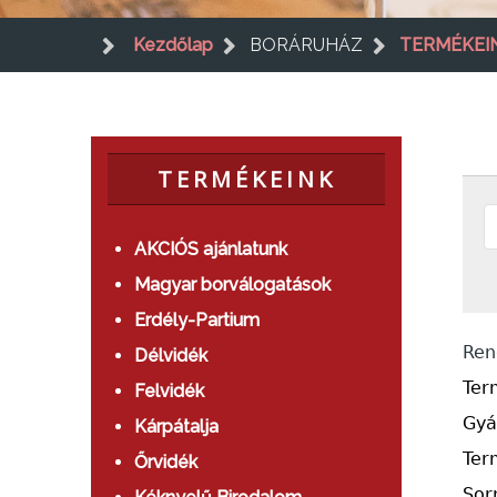
Kezdőlap
BORÁRUHÁZ
TERMÉKEI
TERMÉKEINK
AKCIÓS ajánlatunk
Magyar borválogatások
Erdély-Partium
Ren
Délvidék
Ter
Felvidék
Gyá
Kárpátalja
Ter
Őrvidék
Sor