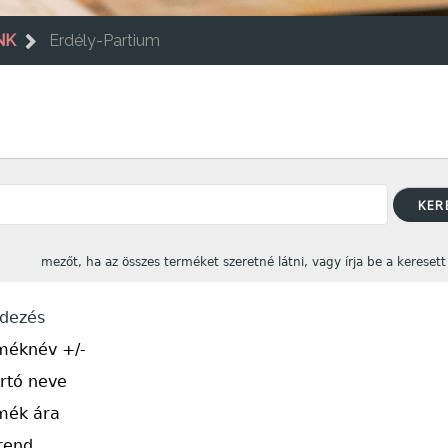
NK
Erdély-Partium
mezőt, ha az összes terméket szeretné látni, vagy írja be a keresett 
dezés
méknév +/-
rtó neve
mék ára
rend