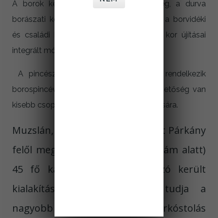
A borok készítésében a természetesség, a durva
borászati közbeavatkozások mellőzése, a borvidéki
és családi hagyományok mellett a mai kor újításai
integrált módon vannak jelen.
A pincészet a muzslai szőlőhegyen rendelkezik
borospincével és feldolgozóval, ahol lehetőség van
kisebb csoportok (10-15 fő) borkóstoltatására.
Muzslán, a falu főutcáján (a falut Párkány
felől megközelítve a 31-es házszám alatt)
45 fő kapacitással bíró borozó került
kialakításra, amely fogadni tudja a
nagyobb csoportokat is. Borkóstolás