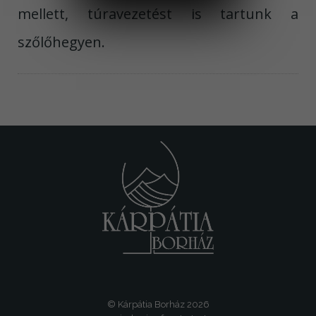
mellett, túravezetést is tartunk a
szőlőhegyen.
© Kárpátia Borház 2026