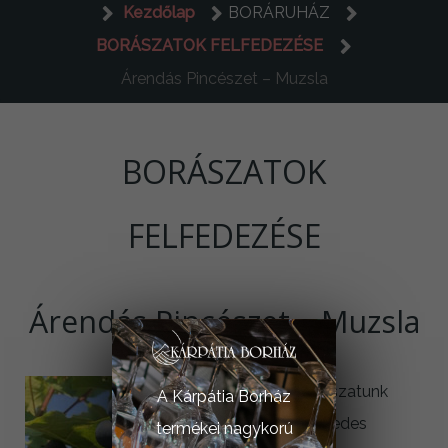
Kezdőlap
BORÁRUHÁZ
BORÁSZATOK FELFEDEZÉSE
Árendás Pincészet – Muzsla
BORÁSZATOK
FELFEDEZÉSE
Árendás Pincészet – Muzsla
Borászatunk
A Kárpátia Borház
évtizedes
termékei nagykorú