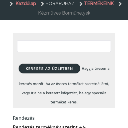
Kezdőlap
BORÁRUHÁZ
TERMÉKEINK
Kézműves Borműhelyek
Hagyja üresen a
keresés mezőt, ha az összes terméket szeretné látni,
vagy írja be a keresett kifejezést, ha egy speciális
terméket keres.
Rendezés
Rendezés terméknév szerint +/-